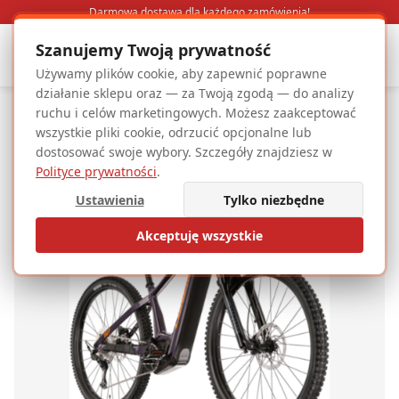
Darmowa dostawa dla każdego zamówienia!
Szanujemy Twoją prywatność
Wozimy
Sie
.pl
Używamy plików cookie, aby zapewnić poprawne
działanie sklepu oraz — za Twoją zgodą — do analizy
Strona główna
Rowery elektryczne
Rower elektryczny damski
ruchu i celów marketingowych. Możesz zaakceptować
Rower elektryczny LAPIERRE Overvolt HT 9.7 Cues
wszystkie pliki cookie, odrzucić opcjonalne lub
dostosować swoje wybory. Szczegóły znajdziesz w
Polityce prywatności
.
Ustawienia
Tylko niezbędne
Akceptuję wszystkie